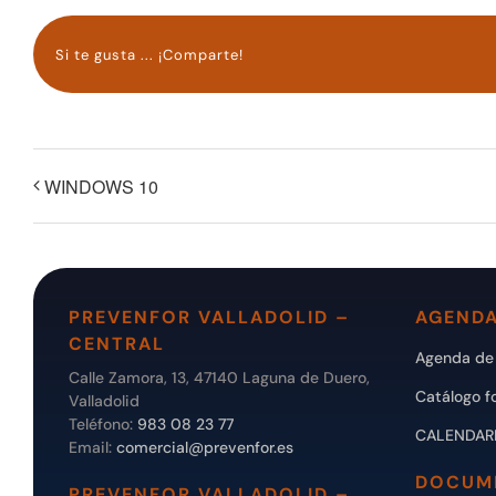
Si te gusta ... ¡Comparte!
WINDOWS 10
PREVENFOR VALLADOLID –
AGENDA
CENTRAL
Agenda de 
Calle Zamora, 13, 47140 Laguna de Duero,
Catálogo f
Valladolid
Teléfono:
983 08 23 77
CALENDAR
Email:
comercial@prevenfor.es
DOCUM
PREVENFOR VALLADOLID –