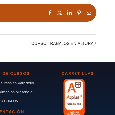
Facebook
X
LinkedIn
Pinterest
Correo
electrónico
CURSO TRABAJOS EN ALTURA
 DE CURSOS
CARRETILLAS
cursos en Valladolid
ormación presencial
IO CURSOS
ENTACIÓN