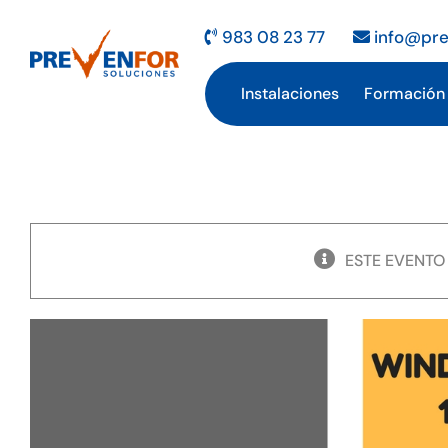
Saltar
al
983 08 23 77
info@pre
contenido
Instalaciones
Formación
ESTE EVENTO