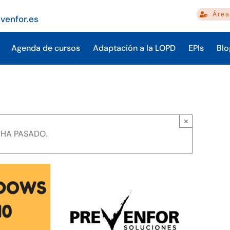
Área
venfor.es
Agenda de cursos
Adaptación a la LOPD
EPIs
Blo
×
 HA PASADO.