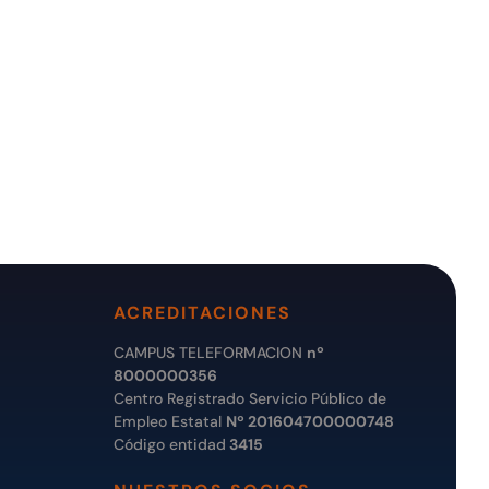
ACREDITACIONES
CAMPUS TELEFORMACION
nº
8000000356
Centro Registrado Servicio Público de
Empleo Estatal
Nº 201604700000748
Código entidad
3415