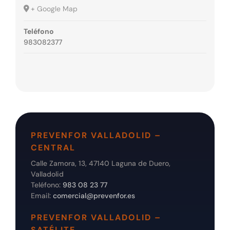
+ Google Map
Teléfono
983082377
PREVENFOR VALLADOLID –
CENTRAL
Calle Zamora, 13, 47140 Laguna de Duero,
Valladolid
Teléfono:
983 08 23 77
Email:
comercial@prevenfor.es
PREVENFOR VALLADOLID –
SATÉLITE