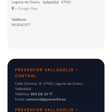
Laguna de Duero
,
Valladolid
47140
+ Google Map
Teléfono
983082377
PREVENFOR VALLADOLID –
CENTRAL
Calle Zamora, 13, 47140 Laguna de Duero,
Valladolid
Teléfono:
983 08 23 77
Email:
comercial@prevenfor.es
PREVENFOR VALLADOLID –