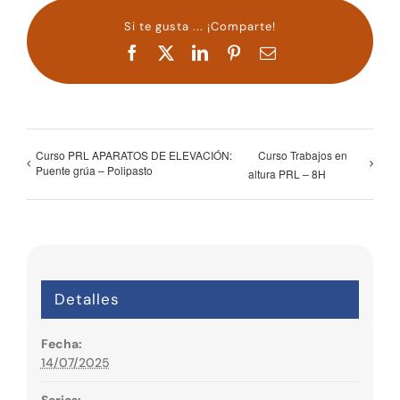
Si te gusta ... ¡Comparte!
Facebook
X
LinkedIn
Pinterest
Correo
electrónico
Curso PRL APARATOS DE ELEVACIÓN:
Curso Trabajos en
Puente grúa – Polipasto
altura PRL – 8H
Detalles
Fecha:
14/07/2025
Series: