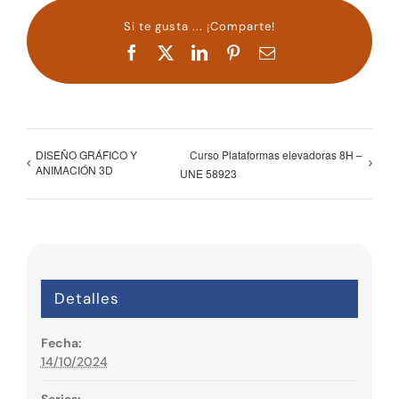
Si te gusta ... ¡Comparte!
Facebook
X
LinkedIn
Pinterest
Correo
electrónico
DISEÑO GRÁFICO Y
Curso Plataformas elevadoras 8H –
ANIMACIÓN 3D
UNE 58923
Detalles
Fecha:
14/10/2024
Series: