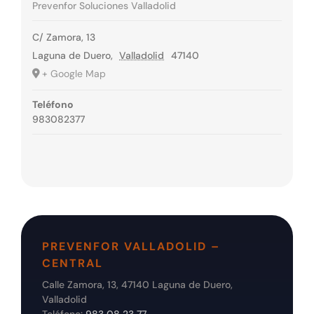
Prevenfor Soluciones Valladolid
C/ Zamora, 13
Laguna de Duero
,
Valladolid
47140
+ Google Map
Teléfono
983082377
PREVENFOR VALLADOLID –
CENTRAL
Calle Zamora, 13, 47140 Laguna de Duero,
Valladolid
Teléfono:
983 08 23 77