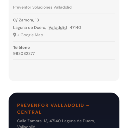
Prevenfor Soluciones Valladolid
C/ Zamora, 13
Laguna de Duero
,
Valladolid
47140
+ Google Map
Teléfono
983082377
PREVENFOR VALLADOLID –
CENTRAL
Calle Zamora, 13, 47140 Laguna de Duero,
Valladolid