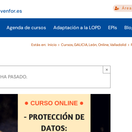
Área
venfor.es
Agenda de cursos
Adaptación a la LOPD
EPIs
Blo
Estás en:
Inicio
Cursos
GALICIA
León
Online
Valladolid
×
 HA PASADO.