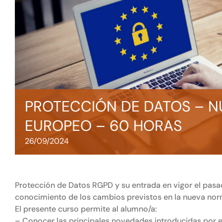
PROTECCIÓN DE DATOS – 
EUROPEO – 60 HORAS
26/09/2024
Protección de Datos RGPD y su entrada en vigor el pas
conocimiento de los cambios previstos en la nueva nor
El presente curso permite al alumno/a:
– Conocer las principales novedades introducidas por