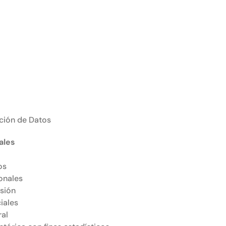
ción de Datos
ales
os
onales
esión
iales
ral