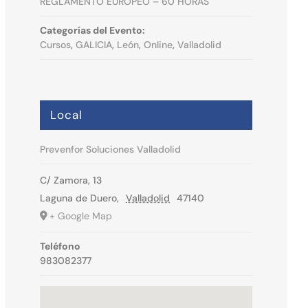
REGLAMENTO EUROPEO – 60 HORAS
Categorías del Evento:
Cursos
,
GALICIA
,
León
,
Online
,
Valladolid
Local
Prevenfor Soluciones Valladolid
C/ Zamora, 13
Laguna de Duero
,
Valladolid
47140
+ Google Map
Teléfono
983082377