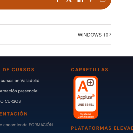
electrónico
WINDOWS 10
 DE CURSOS
CARRETILLAS
cursos en Valladolid
ormación presencial
IO CURSOS
ENTACIÓN
de encomienda FORMACIÓN —
PLATAFORMAS ELEVA