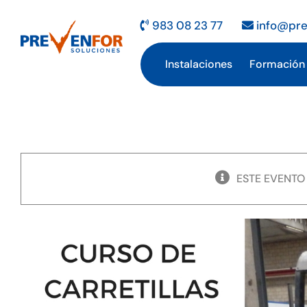
Saltar
al
983 08 23 77
info@pre
contenido
Instalaciones
Formación
ESTE EVENTO