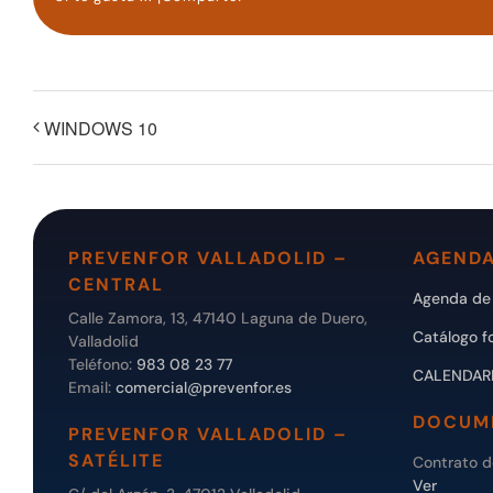
WINDOWS 10
PREVENFOR VALLADOLID –
AGENDA
CENTRAL
Agenda de 
Calle Zamora, 13, 47140 Laguna de Duero,
Catálogo f
Valladolid
Teléfono:
983 08 23 77
CALENDAR
Email:
comercial@prevenfor.es
DOCUM
PREVENFOR VALLADOLID –
SATÉLITE
Contrato 
Ver