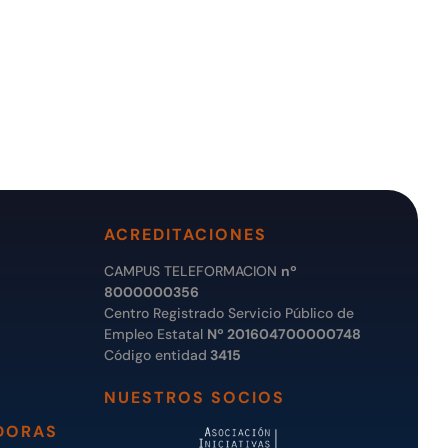
ACREDITACIONES
CAMPUS TELEFORMACION
nº
8000000356
Centro Registrado Servicio Público de
Empleo Estatal
Nº 201604700000748
Código entidad
3415
NUESTROS SOCIOS
DORAS