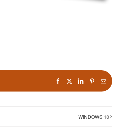
Facebook
X
LinkedIn
Pinterest
Correo
electrónico
WINDOWS 10