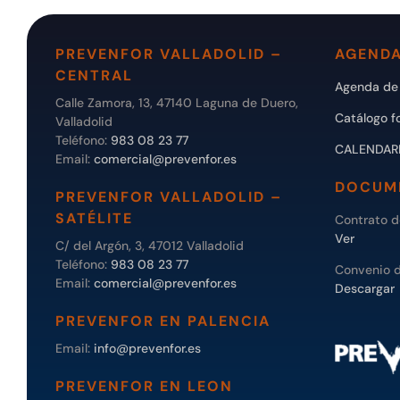
PREVENFOR VALLADOLID –
AGENDA
CENTRAL
Agenda de 
Calle Zamora, 13, 47140 Laguna de Duero,
Catálogo f
Valladolid
Teléfono:
983 08 23 77
CALENDAR
Email:
comercial@prevenfor.es
DOCUM
PREVENFOR VALLADOLID –
SATÉLITE
Contrato 
Ver
C/ del Argón, 3, 47012 Valladolid
Teléfono:
983 08 23 77
Convenio 
Email:
comercial@prevenfor.es
Descargar
PREVENFOR EN PALENCIA
Email:
info@prevenfor.es
PREVENFOR EN LEON