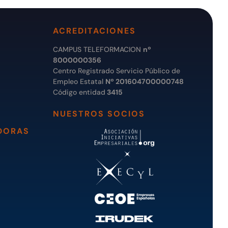
ACREDITACIONES
CAMPUS TELEFORMACION
nº
8000000356
Centro Registrado Servicio Público de
Empleo Estatal
Nº 201604700000748
Código entidad
3415
NUESTROS SOCIOS
DORAS