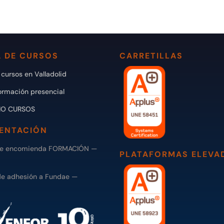
 DE CURSOS
CARRETILLAS
cursos en Valladolid
ormación presencial
IO CURSOS
ENTACIÓN
de encomienda FORMACIÓN —
PLATAFORMAS ELEVA
de adhesión a Fundae —