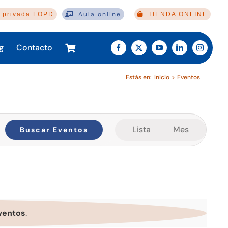
Aula online
 privada LOPD
TIENDA ONLINE
g
Contacto
Estás en:
Inicio
Eventos
Navegación
Lista
Mes
Buscar Eventos
de
vistas
de
Evento
ventos
.