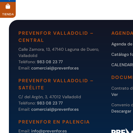
TIENDA
PREVENFOR VALLADOLID –
AGENDA
CENTRAL
Agenda de 
Calle Zamora, 13, 47140 Laguna de Duero,
Catálogo f
Valladolid
Teléfono:
983 08 23 77
CALENDAR
Email:
comercial@prevenfor.es
DOCUM
PREVENFOR VALLADOLID –
SATÉLITE
Contrato 
Ver
C/ del Argón, 3, 47012 Valladolid
Teléfono:
983 08 23 77
Convenio 
Email:
comercial@prevenfor.es
Descargar
PREVENFOR EN PALENCIA
Email:
info@prevenfor.es