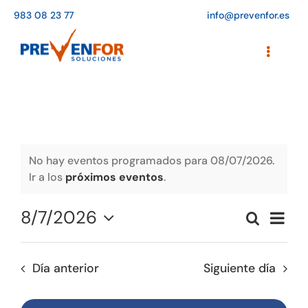
Saltar
983 08 23 77
info@prevenfor.es
al
contenido
Toggle
Navigati
Inicio
Instalaciones
Formación
No hay eventos programados para 08/07/2026.
Ir a los
próximos eventos
.
Agenda de cursos
8/7/2026
Naveg
Buscar
Adaptación a la LOPD
Naveg
Día
de
Seleccionar
vistas
de
fecha.
EPIs
de
Día anterior
Siguiente día
búsqu
Event
Blog
y