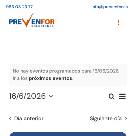
Saltar
983 08 23 77
info@prevenfor.es
al
contenido
Toggle
Navigati
Inicio
Instalaciones
Formación
No hay eventos programados para 16/06/2026.
Ir a los
próximos eventos
.
Agenda de cursos
16/6/2026
Naveg
Buscar
Adaptación a la LOPD
Naveg
Día
de
Seleccionar
vistas
de
fecha.
EPIs
de
Día anterior
Siguiente día
búsqu
Event
Blog
y