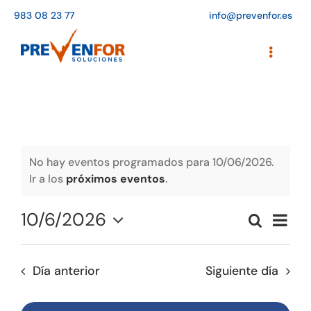
Saltar
983 08 23 77
info@prevenfor.es
al
contenido
Toggle
Navigati
Inicio
Instalaciones
Formación
No hay eventos programados para 10/06/2026.
Ir a los
próximos eventos
.
Agenda de cursos
10/6/2026
Naveg
Buscar
Adaptación a la LOPD
Naveg
Día
de
Seleccionar
vistas
de
fecha.
EPIs
de
Día anterior
Siguiente día
búsqu
Event
Blog
y