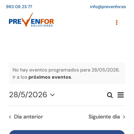
Saltar
983 08 23 77
info@prevenfor.es
al
contenido
Toggle
Navigati
Inicio
Instalaciones
Formación
No hay eventos programados para 28/05/2026.
Ir a los
próximos eventos
.
Agenda de cursos
28/5/2026
Naveg
Buscar
Adaptación a la LOPD
Naveg
Día
de
Seleccionar
vistas
de
fecha.
EPIs
de
Día anterior
Siguiente día
búsqu
Event
Blog
y