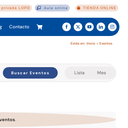
Aula online
 privada LOPD
TIENDA ONLINE
g
Contacto
Estás en:
Inicio
Eventos
Navegación
Lista
Mes
Buscar Eventos
de
vistas
de
Evento
ventos
.