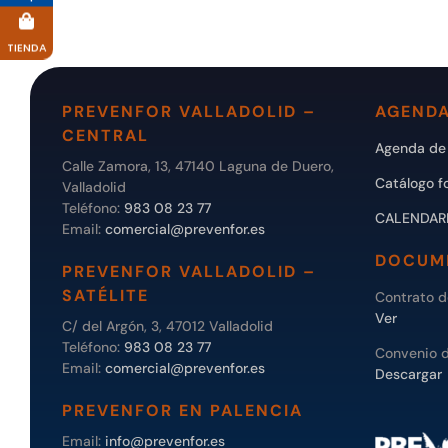
TIENDA
PREVENFOR VALLADOLID –
AGENDA
CENTRAL
Agenda de 
Calle Zamora, 13, 47140 Laguna de Duero,
Catálogo f
Valladolid
Teléfono:
983 08 23 77
CALENDAR
Email:
comercial@prevenfor.es
DOCUM
PREVENFOR VALLADOLID –
SATÉLITE
Contrato 
Ver
C/ del Argón, 3, 47012 Valladolid
Teléfono:
983 08 23 77
Convenio 
Email:
comercial@prevenfor.es
Descargar
PREVENFOR EN PALENCIA
Email:
info@prevenfor.es