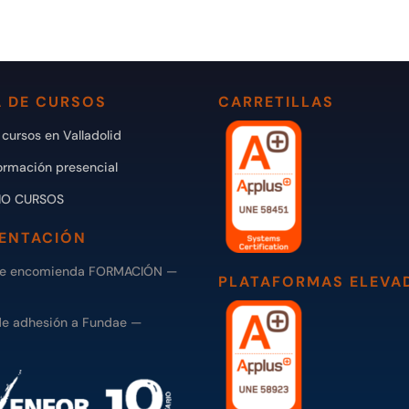
 DE CURSOS
CARRETILLAS
cursos en Valladolid
ormación presencial
IO CURSOS
ENTACIÓN
de encomienda FORMACIÓN —
PLATAFORMAS ELEVA
de adhesión a Fundae —