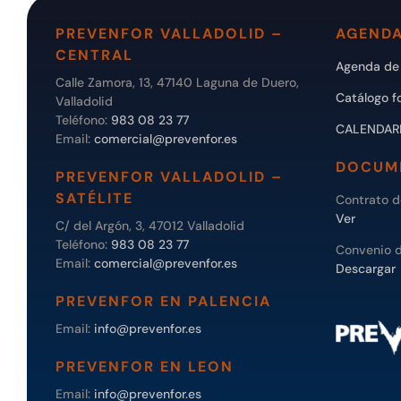
PREVENFOR VALLADOLID –
AGENDA
CENTRAL
Agenda de 
Calle Zamora, 13, 47140 Laguna de Duero,
Catálogo f
Valladolid
Teléfono:
983 08 23 77
CALENDAR
Email:
comercial@prevenfor.es
DOCUM
PREVENFOR VALLADOLID –
SATÉLITE
Contrato 
Ver
C/ del Argón, 3, 47012 Valladolid
Teléfono:
983 08 23 77
Convenio 
Email:
comercial@prevenfor.es
Descargar
PREVENFOR EN PALENCIA
Email:
info@prevenfor.es
PREVENFOR EN LEON
Email:
info@prevenfor.es