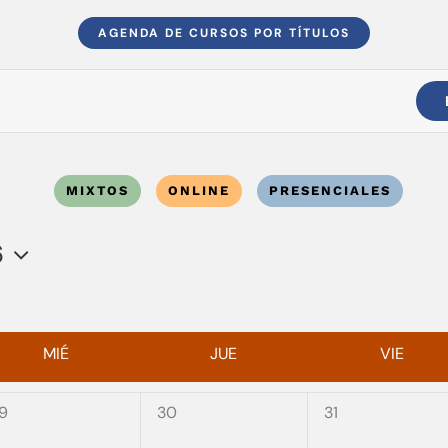
AGENDA DE CURSOS POR TÍTULOS
MIXTOS
ONLINE
PRESENCIALES
6
MIÉ
JUE
VIE
0
0
9
30
31
ventos,
eventos,
eventos,