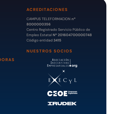
ACREDITACIONES
CAMPUS TELEFORMACION
nº
8000000356
Centro Registrado Servicio Público de
Empleo Estatal
Nº 201604700000748
Código entidad
3415
NUESTROS SOCIOS
DORAS