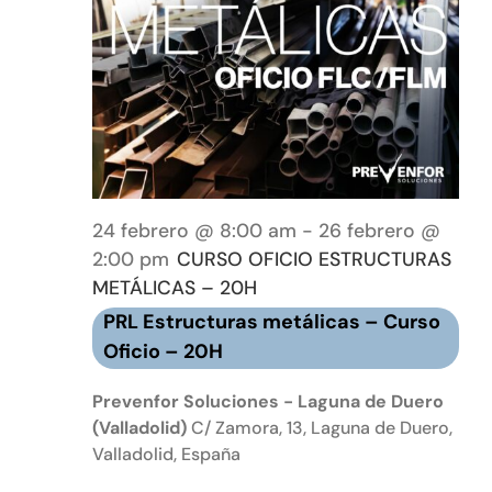
Event
Tienda online
Contacto
24 febrero @ 8:00 am
-
26 febrero @
2:00 pm
CURSO OFICIO ESTRUCTURAS
METÁLICAS – 20H
PRL Estructuras metálicas – Curso
Oficio – 20H
Prevenfor Soluciones - Laguna de Duero
(Valladolid)
C/ Zamora, 13, Laguna de Duero,
Valladolid, España