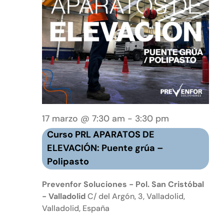
Curso
17 marzo @ 7:30 am
-
3:30 pm
PRL
Curso PRL APARATOS DE
APARATOS
ELEVACIÓN: Puente grúa –
ELEVADORES
Polipasto
Puente
grúa
Prevenfor Soluciones - Pol. San Cristóbal
–
- Valladolid
C/ del Argón, 3, Valladolid,
Valladolid, España
Polipasto