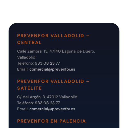
PREVENFOR VALLADOLID –
CENTRAL
Calle Zamora, 13, 47140 Laguna de Duero,
Valladolid
Teléfono:
983 08 23 77
Email:
comercial@prevenfor.es
PREVENFOR VALLADOLID –
SATÉLITE
C/ del Argón, 3, 47012 Valladolid
Teléfono:
983 08 23 77
Email:
comercial@prevenfor.es
PREVENFOR EN PALENCIA