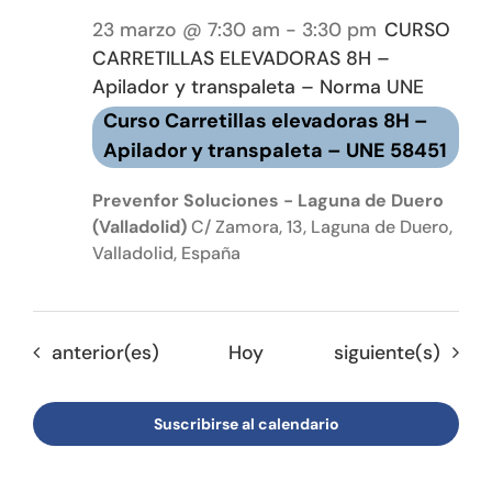
23 marzo @ 7:30 am
-
3:30 pm
CURSO
CARRETILLAS ELEVADORAS 8H –
Apilador y transpaleta – Norma UNE
Curso Carretillas elevadoras 8H –
Apilador y transpaleta – UNE 58451
Prevenfor Soluciones - Laguna de Duero
(Valladolid)
C/ Zamora, 13, Laguna de Duero,
Valladolid, España
Eventos
Eventos
anterior(es)
Hoy
siguiente(s)
Suscribirse al calendario