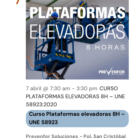
7
vistas
Tienda online
de
Event
Contacto
7 abril @ 7:30 am
-
3:30 pm
CURSO
PLATAFORMAS ELEVADORAS 8H – UNE
58923:2020
Curso Plataformas elevadoras 8H –
UNE 58923
Prevenfor Soluciones - Pol. San Cristóbal