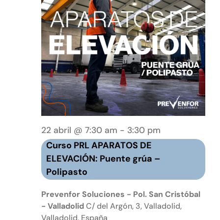
Curso
22 abril @ 7:30 am
-
3:30 pm
PRL
Curso PRL APARATOS DE
APARATOS
ELEVACIÓN: Puente grúa –
ELEVADORES:
Polipasto
Puente
grúa
Prevenfor Soluciones - Pol. San Cristóbal
–
- Valladolid
C/ del Argón, 3, Valladolid,
Valladolid, España
Polipasto