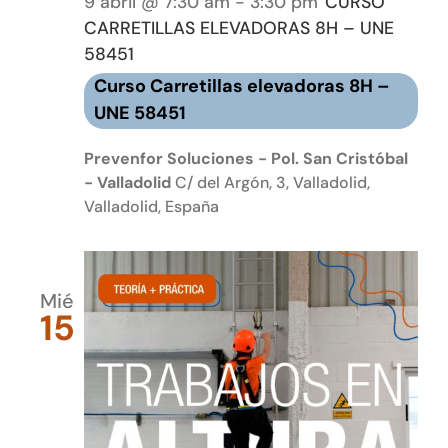
9 abril @ 7:30 am
-
3:30 pm
CURSO
CARRETILLAS ELEVADORAS 8H – UNE
58451
Curso Carretillas elevadoras 8H –
UNE 58451
Prevenfor Soluciones - Pol. San Cristóbal
- Valladolid
C/ del Argón, 3, Valladolid,
Valladolid, España
Mié
15