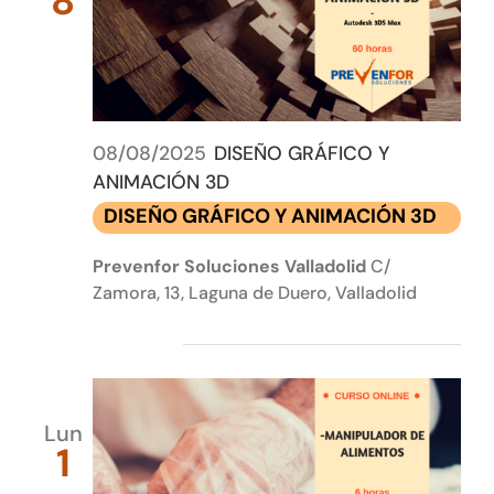
8
vistas
Tienda online
de
Event
Contacto
08/08/2025
DISEÑO GRÁFICO Y
ANIMACIÓN 3D
DISEÑO GRÁFICO Y ANIMACIÓN 3D
Prevenfor Soluciones Valladolid
C/
Zamora, 13, Laguna de Duero, Valladolid
septiembre 2025
Lun
1