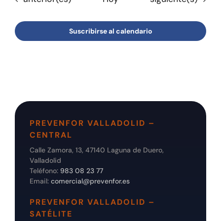
Suscribirse al calendario
PREVENFOR VALLADOLID –
CENTRAL
Calle Zamora, 13, 47140 Laguna de Duero,
Valladolid
Teléfono:
983 08 23 77
Email:
comercial@prevenfor.es
PREVENFOR VALLADOLID –
SATÉLITE